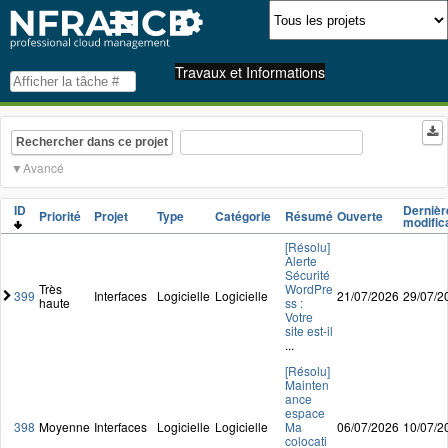
Travaux et Informations
Rechercher dans ce projet
Avancé
ID
Dernièr
Priorité
Projet
Type
Catégorie
Résumé
Ouverte
modific
[Résolu]
Alerte
Sécurité
Très
WordPre
399
Interfaces
Logicielle
Logicielle
21/07/2026
29/07/2
haute
ss :
Votre
site est-il
...
[Résolu]
Mainten
ance
espace
398
Moyenne
Interfaces
Logicielle
Logicielle
Ma
06/07/2026
10/07/2
colocati