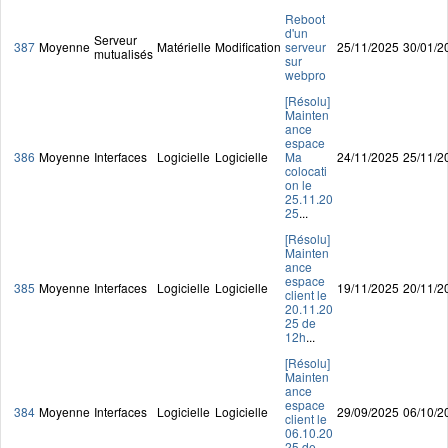
Reboot
d'un
Serveur
387
Moyenne
Matérielle
Modification
serveur
25/11/2025
30/01/2
mutualisés
sur
webpro
[Résolu]
Mainten
ance
espace
386
Moyenne
Interfaces
Logicielle
Logicielle
Ma
24/11/2025
25/11/2
colocati
on le
25.11.20
25
...
[Résolu]
Mainten
ance
espace
385
Moyenne
Interfaces
Logicielle
Logicielle
19/11/2025
20/11/2
client le
20.11.20
25 de
12h
...
[Résolu]
Mainten
ance
espace
384
Moyenne
Interfaces
Logicielle
Logicielle
29/09/2025
06/10/2
client le
06.10.20
25 de