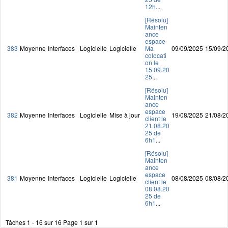
12h
...
[Résolu]
Mainten
ance
espace
383
Moyenne
Interfaces
Logicielle
Logicielle
Ma
09/09/2025
15/09/2
colocati
on le
15.09.20
25
...
[Résolu]
Mainten
ance
espace
382
Moyenne
Interfaces
Logicielle
Mise à jour
19/08/2025
21/08/2
client le
21.08.20
25 de
6h1
...
[Résolu]
Mainten
ance
espace
381
Moyenne
Interfaces
Logicielle
Logicielle
08/08/2025
08/08/2
client le
08.08.20
25 de
6h1
...
Tâches 1 - 16 sur 16
Page 1 sur 1