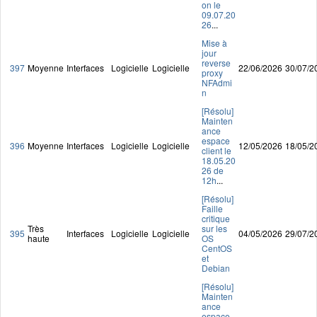
on le
09.07.20
26
...
Mise à
jour
reverse
397
Moyenne
Interfaces
Logicielle
Logicielle
22/06/2026
30/07/2
proxy
NFAdmi
n
[Résolu]
Mainten
ance
espace
396
Moyenne
Interfaces
Logicielle
Logicielle
12/05/2026
18/05/2
client le
18.05.20
26 de
12h
...
[Résolu]
Faille
critique
Très
sur les
395
Interfaces
Logicielle
Logicielle
04/05/2026
29/07/2
haute
OS
CentOS
et
Debian
[Résolu]
Mainten
ance
espace