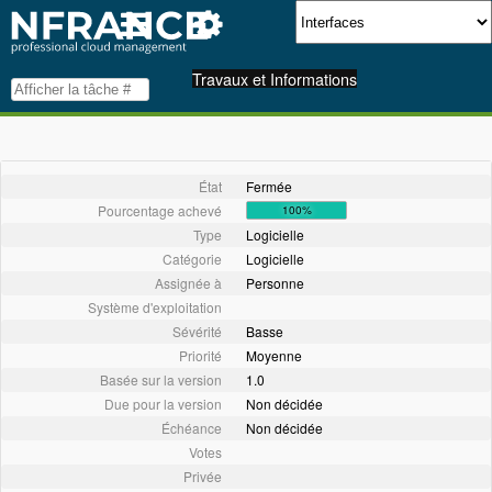
Travaux et Informations
État
Fermée
Pourcentage achevé
100%
Type
Logicielle
Catégorie
Logicielle
Assignée à
Personne
Système d'exploitation
Sévérité
Basse
Priorité
Moyenne
Basée sur la version
1.0
Due pour la version
Non décidée
Échéance
Non décidée
Votes
Privée