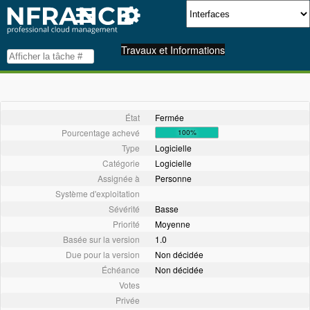
Travaux et Informations
État
Fermée
Pourcentage achevé
100%
Type
Logicielle
Catégorie
Logicielle
Assignée à
Personne
Système d'exploitation
Sévérité
Basse
Priorité
Moyenne
Basée sur la version
1.0
Due pour la version
Non décidée
Échéance
Non décidée
Votes
Privée