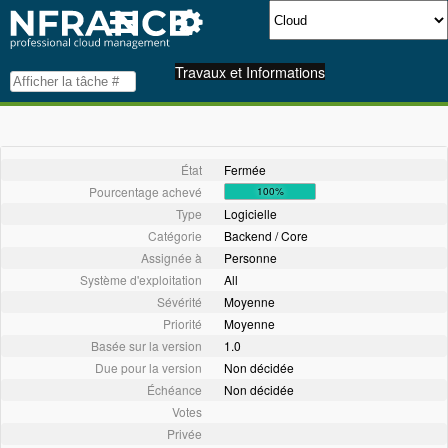
Travaux et Informations
État
Fermée
Pourcentage achevé
100%
Type
Logicielle
Catégorie
Backend / Core
Assignée à
Personne
Système d'exploitation
All
Sévérité
Moyenne
Priorité
Moyenne
Basée sur la version
1.0
Due pour la version
Non décidée
Échéance
Non décidée
Votes
Privée