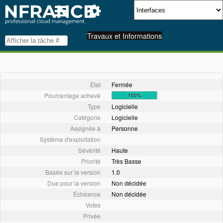
Travaux et Informations
État
Fermée
Pourcentage achevé
100%
Type
Logicielle
Catégorie
Logicielle
Assignée à
Personne
Système d'exploitation
Sévérité
Haute
Priorité
Très Basse
Basée sur la version
1.0
Due pour la version
Non décidée
Échéance
Non décidée
Votes
Privée