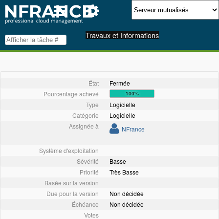
Travaux et Informations
État
Fermée
Pourcentage achevé
100%
Type
Logicielle
Catégorie
Logicielle
Assignée à
NFrance
Système d'exploitation
Sévérité
Basse
Priorité
Très Basse
Basée sur la version
Due pour la version
Non décidée
Échéance
Non décidée
Votes