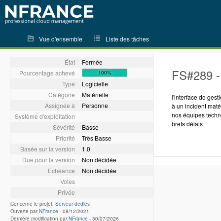
Vue d'ensemble
Liste des tâches
État
Fermée
FS#289 - 
Pourcentage achevé
100%
Type
Logicielle
Catégorie
Matérielle
l'interface de ges
Assignée à
Personne
à un incident maté
nos équipes techni
Système d'exploitation
brefs délais
Sévérité
Basse
Priorité
Très Basse
Basée sur la version
1.0
Due pour la version
Non décidée
Échéance
Non décidée
Votes
Privée
Concerne le projet:
Serveur dédiés
Ouverte par
NFrance
-
08/12/2021
Dernière modification par
NFrance
-
30/07/2026