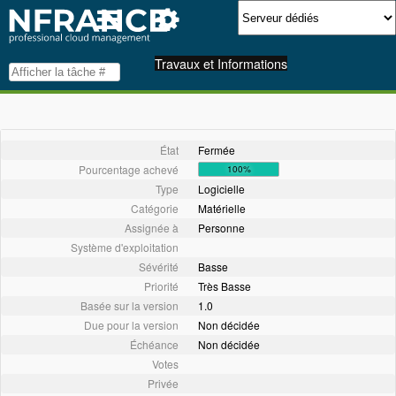
Travaux et Informations
État
Fermée
Pourcentage achevé
100%
Type
Logicielle
Catégorie
Matérielle
Assignée à
Personne
Système d'exploitation
Sévérité
Basse
Priorité
Très Basse
Basée sur la version
1.0
Due pour la version
Non décidée
Échéance
Non décidée
Votes
Privée