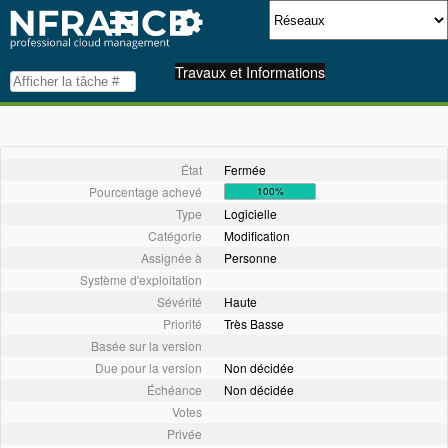
Travaux et Informations
État
Fermée
Pourcentage achevé
100%
Type
Logicielle
Catégorie
Modification
Assignée à
Personne
Système d'exploitation
Sévérité
Haute
Priorité
Très Basse
Basée sur la version
Due pour la version
Non décidée
Échéance
Non décidée
Votes
Privée